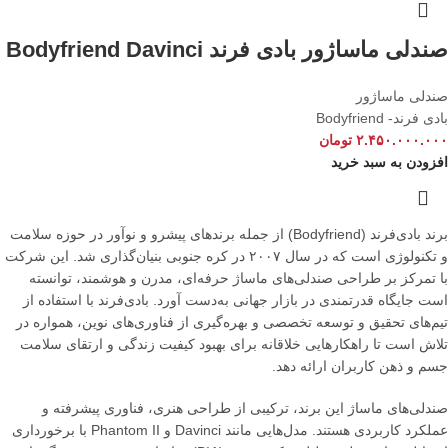
صندلی ماساژور بادی فرند Bodyfriend Davinci
صندلی ماساژور
بادی فرند- Bodyfriend
۲.۴۵۰.۰۰۰.۰۰۰
تومان
افزودن به سبد خرید
برند بادی‌فرند (Bodyfriend) از جمله برندهای پیشرو و نوآور در حوزه سلامت
و تکنولوژی است که در سال ۲۰۰۷ در کره جنوبی بنیان‌گذاری شد. این شرکت
با تمرکز بر طراحی صندلی‌های ماساژ حرفه‌ای، مدرن و هوشمند، توانسته
است جایگاه قدرتمندی در بازار جهانی به‌دست آورد. بادی‌فرند با استفاده از
تیم‌های تحقیق و توسعه تخصصی و بهره‌گیری از فناوری‌های نوین، همواره در
تلاش است تا راهکارهایی خلاقانه برای بهبود کیفیت زندگی و ارتقای سلامت
جسم و ذهن کاربران ارائه دهد.
صندلی‌های ماساژ این برند، ترکیبی از طراحی هنری، فناوری پیشرفته و
عملکرد کاربردی هستند. مدل‌هایی مانند Davinci و Phantom II با برخورداری