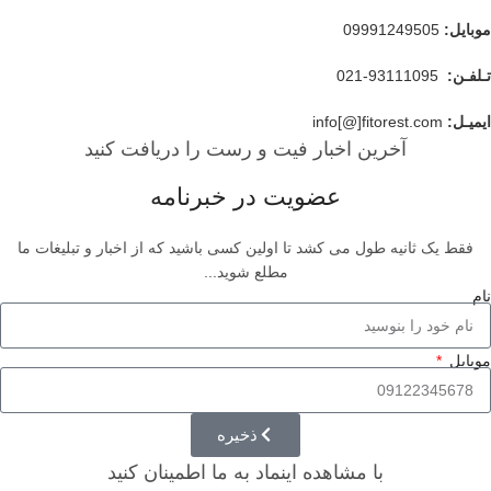
موبایل
:
09991249505
تـلفـن:
93111095-021
ایمیـل:
info[@]fitorest.com
آخرین اخبار فیت و رست را دریافت کنید
عضویت در خبرنامه
فقط یک ثانیه طول می کشد تا اولین کسی باشید که از اخبار و تبلیغات ما
مطلع شوید...
نام
موبایل
ذخیره
با مشاهده اینماد به ما اطمینان کنید