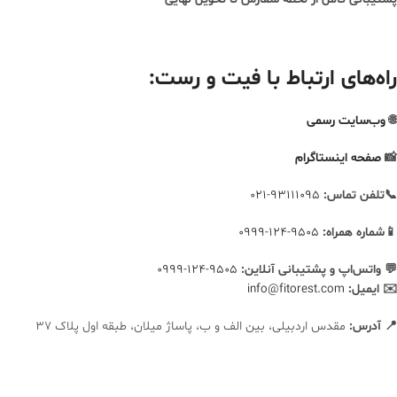
راه‌های ارتباط با فیت و رست:
🌐
وب‌سایت رسمی
📸
صفحه اینستاگرام
📞تلفن تماس:
93111095-021
📱شماره همراه:
9505-124-0999
💬 واتس‌اپ و پشتیبانی آنلاین:
9505-124-0999
✉️ ایمیل:
info@fitorest.com
📍 آدرس:
مقدس اردبیلی، بین الف و ب، پاساژ میلان، طبقه اول پلاک 37