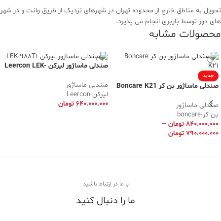
تحویل به مناطق خارج از محدوده تهران در شهرهای نزدیک از طریق وانت و در شهر
های دور توسط باربری انجام می پذیرد.
محصولات مشابه
صندلی ماساژور لیرکن Leercon LEK-
988T1
جدید
صندلی ماساژور
صندلی ماساژور بن کر Boncare K21
لیرکن-Leercon
۶۴۰.۰۰۰.۰۰۰
تومان
صندلی ماساژور
بن کر-boncare
افزودن به سبد خرید
۸۴۰.۰۰۰.۰۰۰
تومان
–
۷۹۰.۰۰۰.۰۰۰
تومان
انتخاب گزینه ها
با ما در ارتباط باشید
ما را دنبال کنید