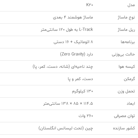
مدل
K20
نوع ماساژ
ماساژ هوشمند 4 بعدی
ریل ماساژ
L-Track به طول 120 سانتی‌متر
برنامه‌ها
8 اتوماتیک + 16 دستی
حالت بی‌وزنی
دارد (Zero Gravity)
کیسه هوا
چند ناحیه‌ای (شانه، دست، کمر، پا)
گرمکن
دست، کمر و پا
تحمل وزن
130 کیلوگرم
ابعاد
114.5 × 85 × 138 سانتی‌متر
توان مصرفی
260 وات
کشور سازنده
چین (تحت لیسانس انگلستان)