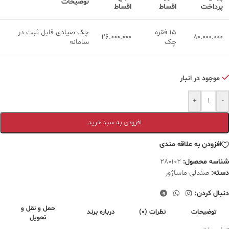
توضیحات
پرداخت
اقساط
اقساط
15 فقره
چک صیادی قابل ثبت در
26.000.000
80.000.000
چک
سامانه
موجود در انبار
+
-
افزودن به سبد خرید
افزودن به علاقه مندی
شناسه محصول:
280102
دسته:
صندلی ماساژور
دنبال کردن:
حمل و نقل و
توضیحات
نظرات (0)
درباره برند
تحویل