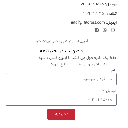
موبایل
:
09991249505
تـلفـن:
93111095-021
ایمیـل:
info[@]fitorest.com
آخرین اخبار فیت و رست را دریافت کنید
عضویت در خبرنامه
فقط یک ثانیه طول می کشد تا اولین کسی باشید
که از اخبار و تبلیغات ما مطلع شوید...
نام
موبایل
ذخیره