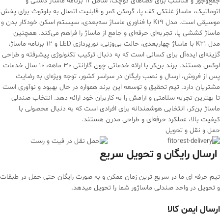
جمع‌وجور و مناسب برای فضاهای کوچک، شامل 11 برنامه ماساژ دستی و
اتوماتیک، ماساژ غلتکی کف پا، گرمکن کمر و قابلیت اتصال به بلوتوث برای پخش
موسیقی است. مدل K19 با فناوری ماساژ سه‌بعدی، سیستم اسکن خودکار بدن و
ماساژ کششی پا، تجربه‌ای حرفه‌ای و جامع از ماساژ را فراهم می‌کند. همچنین
مدل K21 با ماساژ چهار‌بعدی، حالت بی‌وزنی، نورپردازی LED و 12 برنامه ماساژ،
گزینه‌ای ایده‌آل برای کسانی است که به دنبال ترکیب تکنولوژی پیشرفته و طراحی
لوکس هستند. برند بن‌کر با ارائه خدماتی چون گارانتی 30 ماهه، 10 سال خدمات
پس از فروش، ارسال و نصب رایگان در سراسر کشور، توجه ویژه‌ای به رضایت
مشتریان دارد. تیم تحقیق و توسعه این برند همواره در حال بهبود و نوآوری است
تا بهترین تجربه سلامتی و آرامش را به کاربران خود ارائه دهد. انتخاب صندلی
ماساژ بن‌کر، انتخابی هوشمندانه برای افرادی است که به دنبال محصولی با
کیفیت بالا، عملکرد حرفه‌ای و طراحی مدرن هستند.
حمل و نقل و تحویل
ارسال رایگان و تحویل سریع
تیم حرفه ای ما در سریع ترین زمان ممکن و به صورت رایگان حتی حمل در طبقات
و تحویل در واحد صندلی ماساژور شما را تحویل میدهد.
ارسال ایمن کالا