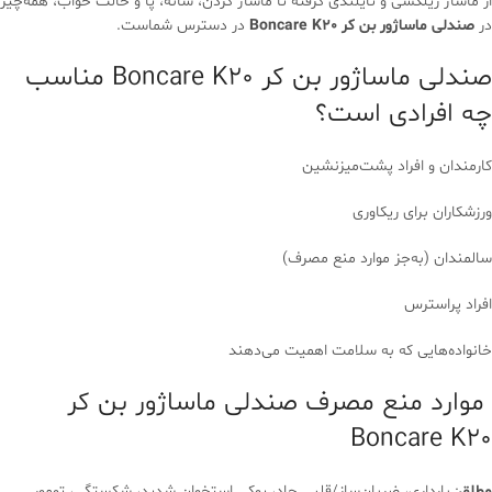
از ماساژ ریلکسی و تایلندی گرفته تا ماساژ گردن، شانه، پا و حالت خواب، همه‌چیز
در
صندلی ماساژور بن کر Boncare K20
در دسترس شماست.
صندلی ماساژور بن کر Boncare K20 مناسب
چه افرادی است؟
کارمندان و افراد پشت‌میزنشین
ورزشکاران برای ریکاوری
سالمندان (به‌جز موارد منع مصرف)
افراد پراسترس
خانواده‌هایی که به سلامت اهمیت می‌دهند
موارد منع مصرف صندلی ماساژور بن کر
Boncare K20
مطلق
: بارداری، ضربان‌ساز/قلبی حاد، پوکی استخوان شدید، شکستگی، تومور