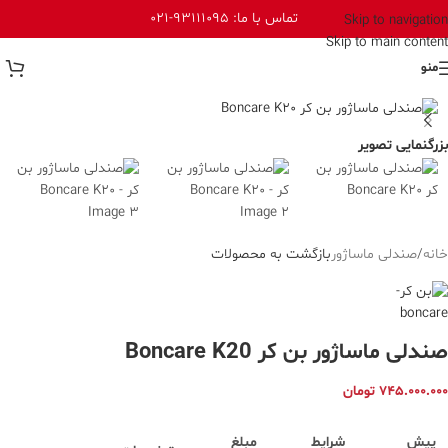
تماس با ما: 93111095-021
Skip to navigation
Skip to main content
منو
بزرگنمایی تصویر
خانه
/
صندلی ماساژور
بازگشت به محصولات
صندلی ماساژور بن کر Boncare K20
۷۴۵.۰۰۰.۰۰۰
تومان
پیش
شرایط
مبلغ