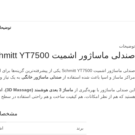
توضیحا
توضیحات
صندلی ماساژور اشمیت Schmitt YT7500؛ آرامش حرفه‌ای در خانه شما
صندلی ماساژور اشمیت Schmitt YT7500 یکی از پیشرفته‌ترین گزینه‌ها برای افرادی است که به دنبال
مراکز ماساژ و اسپا باعث شده استفاده از
صندلی ماساژور خانگی
به یک نیاز واقعی تبدیل 
این صندلی ماساژور با بهره‌گیری از
ماساژ 3 بعدی هوشمند (3D Massage)
،
اس
هستید که هم از نظر امکانات، هم کیفیت ساخت و هم راحتی استفاده در سطح بالایی قرار داشته باشد، صندلی 
مشخصات فن
برند
اشمی