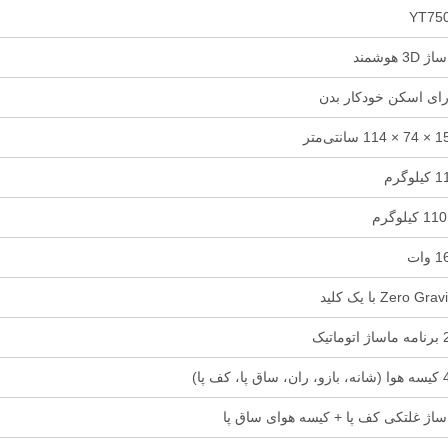
YT75
 3D هوشمند
رای اسکن خودکار بدن
114 سانتی‌متر
لوگرم
م
وات
Zero Gra با یک کلید
توماتیک
اق پا، کف پا)
ساژ غلتکی کف پا + کیسه هوای ساق پا