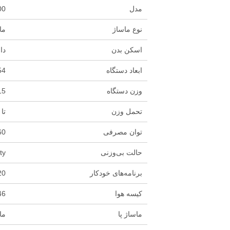
مدل
00
نوع ماساژ
ماساژ
اسکن بدن
دا
ابعاد دستگاه
154 × 74 × 
وزن دستگاه
115 کی
تحمل وزن
تا 110 کیلوگر
توان مصرفی
160 
حالت بی‌وزنی
vity
برنامه‌های خودکار
20 برنامه ماساژ ا
کیسه هوا
46 کیسه هوا (شانه، بازو، ران، س
ماساژ پا
ما