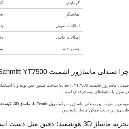
گرمایش
گر
نمایشگر
صفح
امکانات صوتی
بل
امکانات جانبی
دکمه
جنس بدنه
سی
چرا صندلی ماساژور اشمیت Schmitt YT7500 انتخابی هوشمندانه است؟
صندلی ماساژور اشمیت Schmitt YT7500 ساخت کشور چین بوده و با استانداردهای روز دنیا طراحی شده است. این مدل با تحمل وزن
در منزل یا محیط‌های نیمه‌حرفه‌ای است.
مهم‌ترین مزیت این صندلی ماساژور، ترکیب
ریل L-Track، ماساژ 3D، کیسه‌های هوای متعدد و حالت بی‌وزنی (Zero Gravity)
طبیعی‌ترین حالت ممکن ماساژ داده شود.
تجربه ماساژ 3D هوشمند؛ دقیق مثل دست انسان