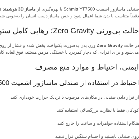
صندلی ماساژور اشمیت Schmitt YT7500 با بهره‌گیری از
ماساژ 3D هوشمند
قا
دقیقاً متناسب با بدن شما اعمال شود و حس ماساژ دست انسان را به‌خوبی شبی
حالت بی‌وزنی Zero Gravity؛ رهایی کامل ستون فقرات
در حالت
Zero Gravity
وزن بدن به‌صورت یکنواخت پخش شده و فشار از روی مهره‌های ک
می‌شود و برای افرادی که دچار کمردرد یا خستگی مزمن هستند، فوق‌العاده کا
ایمنی، احتیاط و موارد منع مصرف
احتیاط در استفاده از صندلی ماساژور اشمیت Schmitt YT7500
از قرار دادن صندلی در مکان‌های مرطوب یا نزدیک حرارت خودداری کنید
کودکان فقط با نظارت بزرگسالان استفاده کنند
هنگام استفاده جواهرات و ساعت را خارج کنید
روی صندلی نایستید و اجسام سنگین قرار ندهید