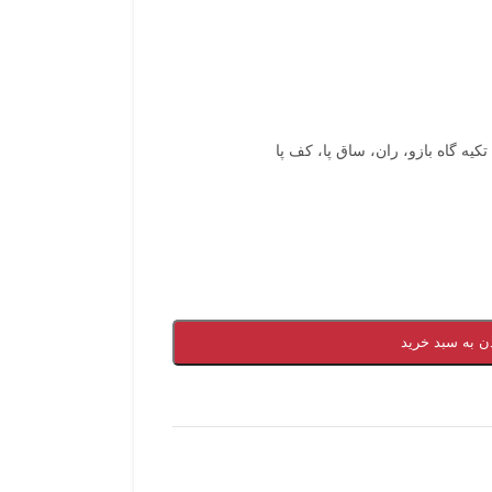
یه گاه بازو، ران، ساق پا، کف پا
ن به سبد خرید