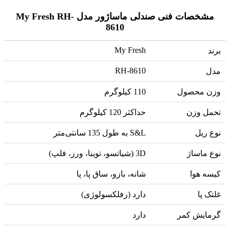
مشخصات فنی صندلی ماساژور مدل My Fresh RH-
8610
My Fresh
برند
RH-8610
مدل
وزن محصول
110 کیلوگرم
تحمل وزن
حداکثر 120 کیلوگرم
نوع ریل
S&L به طول 135 سانتی‌متر
نوع ماساژ
3D (شیاتسو، توینا، ورز، فلپ)
کیسه هوا
شانه، بازو، ساق پا، پا
غلتک پا
دارد (رفلکسولوژی)
گرمایش کمر
دارد