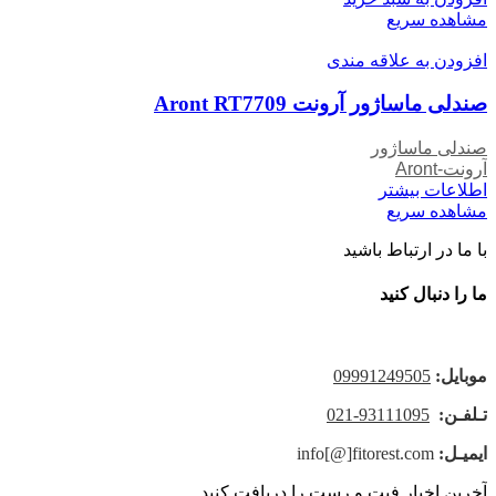
مشاهده سریع
افزودن به علاقه مندی
صندلی ماساژور آرونت Aront RT7709
صندلی ماساژور
آرونت-Aront
اطلاعات بیشتر
مشاهده سریع
با ما در ارتباط باشید
ما را دنبال کنید
موبایل
:
09991249505
تـلفـن:
93111095-021
ایمیـل:
info[@]fitorest.com
آخرین اخبار فیت و رست را دریافت کنید