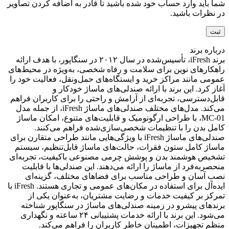
شما باید وارد حساب خود شده باشید تا قادر به اضافه کردن تصاویر
در نظرات باشید.
درباره برند
برند iFresh، تأسیس‌شده در سال ۲۰۱۲ در سنگاپور، با هدف ارائه
راهکارهای نوین برای سلامت و رفاه شخصی، به‌ویژه در محیط‌های
عمومی مانند مراکز خرید و ایستگاه‌های حمل‌ونقل، فعالیت خود را
آغاز کرد. این برند با ارائه صندلی‌های ماساژ خودکار و
قابل‌دسترسی، تجربه‌ای از آرامش و راحتی را برای کاربران فراهم
می‌کند. مدل‌های مختلف صندلی‌های ماساژ iFresh، از جمله مدل
MC-01، با طراحی ارگونومیک و قابلیت‌های متنوع، امکان ماساژ
کامل بدن را با تنظیمات شخصی‌سازی‌شده فراهم می‌کنند.
صندلی‌های ماساژ iFresh با ویژگی‌هایی مانند طراحی متقارن برای
ماساژ کامل ستون فقرات، حالت‌های ماساژ قابل‌تنظیم، سیستم
تشخیص هوشمند بدن و پوشش چرمی مصنوعی باکیفیت، تجربه‌ای
منحصربه‌فرد از ماساژ را ارائه می‌دهند. این صندلی‌ها با قابلیت
نصب آسان و طراحی مناسب برای فضاهای مختلف، گزینه‌ای
ایده‌آل برای استفاده در مکان‌های عمومی و تجاری هستند. iFresh با
تمرکز بر کیفیت خدمات و رضایت مشتریان، به‌عنوان یکی از
برندهای پیشرو در زمینه صندلی‌های ماساژ در سنگاپور شناخته
می‌شود. این برند با ارائه خدمات پشتیبانی ۲۴ ساعته و نگهداری
منظم تجهیزات، اطمینان خاطر کاربران را فراهم می‌کند.