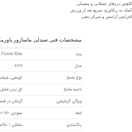
کاهش دردهای عضلانی و مفصلی
کمک به ریکاوری سریع بعد از ورزش
افزایش آرامش و تمرکز ذهنی
مشخصات فنی صندلی ماساژور پاورمکس  MAX 8717
برند
Power Max
مدل
8717
نوع ماساژ
کوبشی، شیاتسو، ورز
ناحیه ماساژ
کل بدن شامل ش
ویژگی گرمایشی
گرمکن در قسم
ابعاد
عمودی: 170 × 87 × 125 سانتی‌متر | خوابیده: 179 × 87 × 109 سانتی‌متر
رنگ‌بندی
مشکی / خاکس