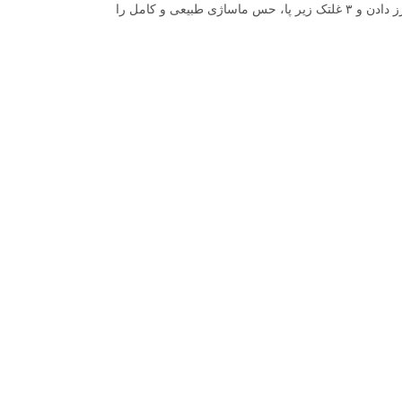
حالت Zero Gravity، بدن شما را در موقعیتی قرار می‌دهد که فشار از روی ستون فقرات برداشته شود و جریان خون بهینه گردد. ماساژ پا با تکنیک مالش و ورز دادن و ۳ غلتک زیر پا، حس ماساژی طبیعی و کامل را