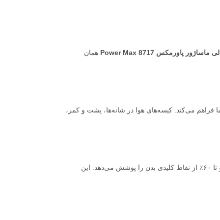
ماساژور پاورمکس Power Max 8717
همان
ز ماساژ را در خانه برای شما فراهم می‌کند. کیسه‌های هوا در شانه‌ها، پشت و کمر،
طول مسیر ماساژ حدود ۱۲۶ سانتی‌متر است و زاویه ماساژ تا ۱۳۰ تا ۱۶۰ درجه قابل تنظیم است. ماساژ از ستون فقرات تا باسن و ران‌ها ادامه پیدا می‌کند و تا ۶۰٪ از نقاط کلیدی بدن را پوشش می‌دهد. این