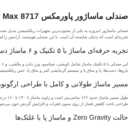
صندلی ماساژور پاورمکس Power Max 8717 | آرامشی حرفه‌ای در خانه شما
صندلی ماساژور امروزه به یکی از محبوب‌ترین تجهیزات ریلکسیشن تبدیل شده اس
تجربه‌ای است که بدنتان شایسته آن است. با این صندلی هوشمند، آرامش را لمس کن
تجربه حرفه‌ای ماساژ با ۵ تکنیک و ۶ ماساژ دستی
ای
بازوها، دست‌ها، پا و ساق پا و سیستم گرمایشی کمر و ساق پا، حس ریلکسیشن 
مسیر ماساژ طولانی و کامل با طراحی ارگونو
طراحی باعث کاهش فشار از روی ستون فقرات و افزایش گردش خون می‌شود
حالت Zero Gravity و ماساژ پا با غلتک‌ها