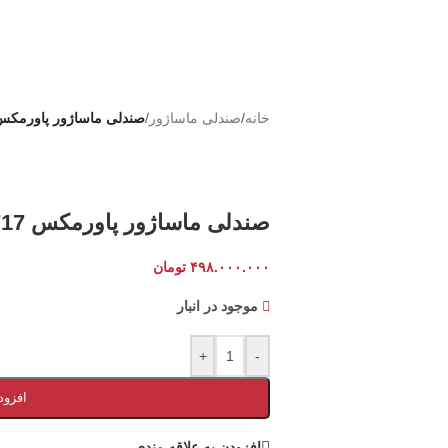
خانه
/
صندلی ماساژور
/
صندلی ماساژور پاورمکس wer Max 8717
صندلی ماساژور پاورمکس Power Max 8717
۴۹۸.۰۰۰.۰۰۰
تومان
موجود در انبار
+
-
افزود
افزودن به علاقه مندی