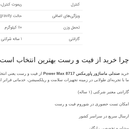
کنترل
ریموت کنترل، دا
ویژگی‌های اضافی
حالت Zero gravity، اسپیکر، بلوتوث، ماساژ 3D
تحمل وزن
110 کیلوگرم
گارانتی
1 ساله شرکتی
چرا خرید از فیت و رست بهترین انتخاب است
خرید
صندلی ماساژور پاورمکس Power Max 8717
از فیت و رست یعنی انتخاب
ما با تجربه‌ای طولانی در زمینه تجهیزات سلامت و ریلکسیشن، خدماتی فراتر ا
گارانتی معتبر شرکتی (۱ ساله)
امکان تست حضوری در شوروم فیت و رست
ارسال سریع در سراسر کشور
مشاوره تخصصی رایگان