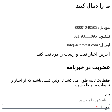
ما را دنبال کنید
موبایل
:
09991249505
تـلفـن:
93111095-021
ایمیـل:
info[@]fitorest.com
آخرین اخبار فیت و رست را دریافت کنید
عضویت در خبرنامه
فقط یک ثانیه طول می کشد تا اولین کسی باشید که از اخبار و
تبلیغات ما مطلع شوید...
نام
موبایل