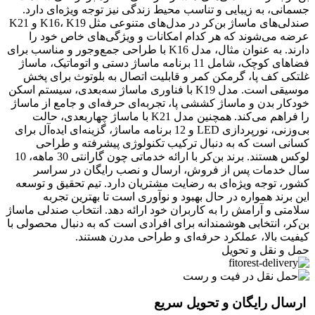
جسمانی، به زیبایی و تناسب محیط زندگی نیز توجه ویژه‌ای دارد.
صندلی‌های ماساژ بن‌کر در مدل‌های متنوعی مثل K16، K19 و K21
عرضه می‌شوند که هر کدام امکانات و ویژگی‌های خاص خود را
دارند. به عنوان مثال، مدل K16 با طراحی جمع‌وجور و مناسب برای
فضاهای کوچک، شامل 11 برنامه ماساژ دستی و اتوماتیک، ماساژ
غلتکی کف پا، گرمکن کمر و قابلیت اتصال به بلوتوث برای پخش
موسیقی است. مدل K19 با فناوری ماساژ سه‌بعدی، سیستم اسکن
خودکار بدن و ماساژ کششی پا، تجربه‌ای حرفه‌ای و جامع از ماساژ
را فراهم می‌کند. همچنین مدل K21 با ماساژ چهار‌بعدی، حالت
بی‌وزنی، نورپردازی LED و 12 برنامه ماساژ، گزینه‌ای ایده‌آل برای
کسانی است که به دنبال ترکیب تکنولوژی پیشرفته و طراحی
لوکس هستند. برند بن‌کر با ارائه خدماتی چون گارانتی 30 ماهه، 10
سال خدمات پس از فروش، ارسال و نصب رایگان در سراسر
کشور، توجه ویژه‌ای به رضایت مشتریان دارد. تیم تحقیق و توسعه
این برند همواره در حال بهبود و نوآوری است تا بهترین تجربه
سلامتی و آرامش را به کاربران خود ارائه دهد. انتخاب صندلی ماساژ
بن‌کر، انتخابی هوشمندانه برای افرادی است که به دنبال محصولی با
کیفیت بالا، عملکرد حرفه‌ای و طراحی مدرن هستند.
حمل و نقل و تحویل
ارسال رایگان و تحویل سریع