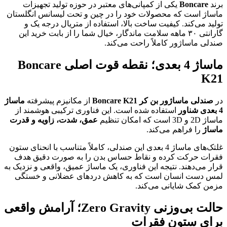
برند
Boncare
یکی از کمپانی‌های معتبر در حوزه تولید تجهیزات
ماساژ است که محصولات خود را در چین و تحت لیسانس انگلستان
تولید می‌کند. کیفیت ساخت بالا، استفاده از متریال درجه یک و
گارانتی ۳۰ ماهه سلامت ماندگار، خیال شما را از بابت خرید این
صندلی ماساژور کاملاً راحت می‌کند.
ماساژ 4 بعدی؛ نقطه قوت اصلی Boncare
K21
در
صندلی ماساژور بن کر Boncare K21
از مکانیزم پیشرفته
ماساژ
4 بعدی شناور
استفاده شده است. این فناوری ترکیبی هوشمند از
ماساژ 2D و 3D است که امکان تنظیم
عمق، شدت، زاویه و قدرت
ماساژ
را فراهم می‌کند.
غلتک‌های ماساژ 4 بعدی این صندلی، کاملاً متناسب با انحنای ستون
فقرات حرکت کرده و نقاط حساس بدن را به صورت دقیق هدف
قرار می‌دهند. نتیجه این فناوری، یک ماساژ عمیق، واقعی و نزدیک به
لمس دست انسان است که به کاهش دردهای عضلانی و خستگی
مزمن کمک شایانی می‌کند.
حالت بی‌وزنی Zero Gravity؛ آرامش واقعی
برای ستون فقرات