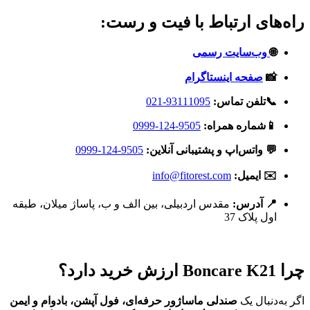
راه‌های ارتباط با فیت و رست:
🌐
وب‌سایت رسمی
📸
صفحه اینستاگرام
📞تلفن تماس:
93111095-021
📱شماره همراه:
9505-124-0999
💬 واتس‌اپ و پشتیبانی آنلاین:
9505-124-0999
✉️ ایمیل:
info@fitorest.com
📍 آدرس:
مقدس اردبیلی، بین الف و ب، پاساژ میلان، طبقه
اول پلاک 37
چرا Boncare K21 ارزش خرید دارد؟
اگر به‌دنبال یک
صندلی ماساژور حرفه‌ای، فول آپشن، بادوام و ایمن