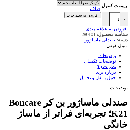
ریموت کنترل
صاف
افزودن به سبد خرید
+
-
افزودن به علاقه مندی
شناسه محصول:
280101
دسته:
صندلی ماساژور
دنبال کردن:
توضیحات
توضیحات تکمیلی
نظرات (0)
درباره برند
حمل و نقل و تحویل
توضیحات
صندلی ماساژور بن کر Boncare
K21؛ تجربه‌ای فراتر از ماساژ
خانگی