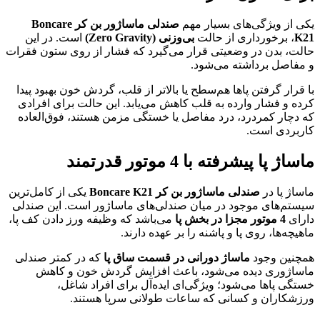
یکی از ویژگی‌های بسیار مهم
صندلی ماساژور بن کر Boncare
K21
، برخورداری از حالت
بی‌وزنی (Zero Gravity)
است. در این
حالت، بدن در وضعیتی قرار می‌گیرد که فشار از روی ستون فقرات
و مفاصل برداشته می‌شود.
با قرار گرفتن پاها هم‌سطح یا بالاتر از قلب، گردش خون بهبود پیدا
کرده و فشار وارده به قلب کاهش می‌یابد. این حالت برای افرادی
که دچار کمردرد، درد مفاصل یا خستگی مزمن هستند، فوق‌العاده
کاربردی است.
ماساژ پا پیشرفته با 4 موتور قدرتمند
ماساژ پا در
صندلی ماساژور بن کر Boncare K21
یکی از کامل‌ترین
سیستم‌های موجود در میان صندلی‌های ماساژور است. این صندلی
دارای
4 موتور مجزا در بخش پا
می‌باشد که وظیفه ورز دادن کف پا،
ماهیچه‌ها، روی پا و پاشنه را بر عهده دارند.
همچنین وجود
ماساژ دورانی در قسمت ساق پا
که در کمتر صندلی
ماساژوری دیده می‌شود، باعث افزایش گردش خون و کاهش
خستگی پاها می‌شود؛ ویژگی‌ای ایده‌آل برای افراد شاغل،
ورزشکاران و کسانی که ساعات طولانی سرپا هستند.