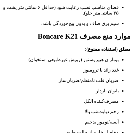
فضای مناسب نصب رعایت شود (حداقل ۶ سانتی‌متر پشت و
۴۵ سانتی‌متر جلو).
سیم برق صاف و بدون پیچ‌خوردگی باشد.
موارد منع مصرف Boncare K21
مطلق (استفاده ممنوع):
بیماران هیپروستوز (رویش غیرطبیعی استخوان)
غدد زائد یا ترومبوز
ضربان قلب نامنظم/ضربان‌ساز
بانوان باردار
مصرف‌کننده الکل
زخم دیابت/تب بالا
آبسه/تومور بدخیم
مفاصل خارج از حالت طبیعی