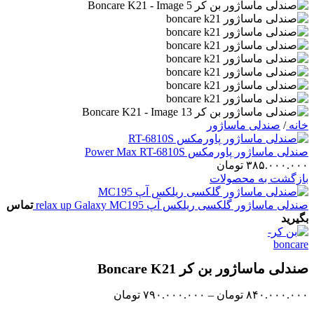
خانه
/
صندلی ماساژور
صندلی ماساژور پاورمکس Power Max RT-6810S
۳۸۵.۰۰۰.۰۰۰
تومان
بازگشت به محصولات
صندلی ماساژور گلکسی ریلکس آپ relax up Galaxy MC195
تماس
بگیرید
صندلی ماساژور بن کر Boncare K21
۸۴۰.۰۰۰.۰۰۰
تومان
–
۷۹۰.۰۰۰.۰۰۰
تومان