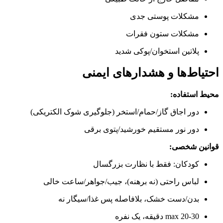
مشکلات پوستی جدی
مشکلات ستون فقرات
پلاتین استخوان/پوکی شدید
احتیاط‌ها و هشدارهای ایمنی
محیط استفاده:
دور اجاق گاز/حمام/استخر (جلوگیری شوک الکتریکی)
دور نور مستقیم خورشید/پتوی برقی
قوانین شخصی:
کودکان: فقط با نظارت بزرگسال
لباس راحتی (نه برهنه)، جیب/جواهر/ساعت خالی
بدن/دست خشک، بلافاصله پس غذا/سیگار نه
max 20-30 دقیقه، یک نفره