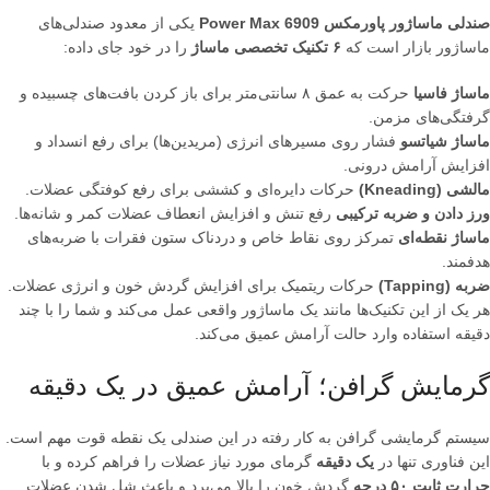
صندلی ماساژور پاورمکس Power Max 6909
یکی از معدود صندلی‌های
ماساژور بازار است که
۶ تکنیک تخصصی ماساژ
را در خود جای داده:
ماساژ فاسیا
حرکت به عمق ۸ سانتی‌متر برای باز کردن بافت‌های چسبیده و
گرفتگی‌های مزمن.
ماساژ شیاتسو
فشار روی مسیرهای انرژی (مریدین‌ها) برای رفع انسداد و
افزایش آرامش درونی.
مالشی (Kneading)
حرکات دایره‌ای و کششی برای رفع کوفتگی عضلات.
ورز دادن و ضربه ترکیبی
رفع تنش و افزایش انعطاف عضلات کمر و شانه‌ها.
ماساژ نقطه‌ای
تمرکز روی نقاط خاص و دردناک ستون فقرات با ضربه‌های
هدفمند.
ضربه (Tapping)
حرکات ریتمیک برای افزایش گردش خون و انرژی عضلات.
هر یک از این تکنیک‌ها مانند یک ماساژور واقعی عمل می‌کند و شما را با چند
دقیقه استفاده وارد حالت آرامش عمیق می‌کند.
گرمایش گرافن؛ آرامش عمیق در یک دقیقه
سیستم گرمایشی گرافن به کار رفته در این صندلی یک نقطه قوت مهم است.
این فناوری تنها در
یک دقیقه
گرمای مورد نیاز عضلات را فراهم کرده و با
حرارت ثابت ۵۰ درجه
گردش خون را بالا می‌برد و باعث شل شدن عضلات