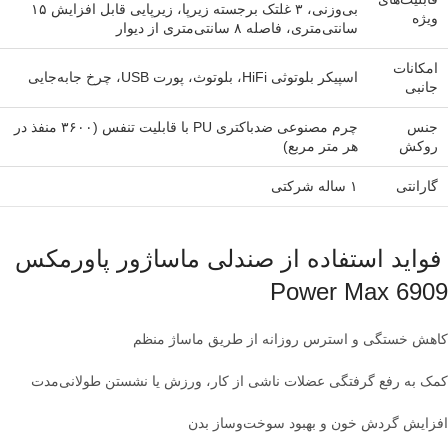
بی‌وزنی، ۳ غلتک برجسته زیرپا، زیرپایی قابل افزایش ۱۵
ویژه
سانتی‌متری، فاصله ۸ سانتی‌متری از دیوار
امکانات
اسپیکر بلوتوثی HiFi، بلوتوث، پورت USB، چرخ جابه‌جایی
جانبی
جنس
چرم مصنوعی ضدباکتری PU با قابلیت تنفس (۳۶۰۰ منفذ در
روکش
هر متر مربع)
گارانتی
۱ ساله شرکتی
فواید استفاده از صندلی ماساژور پاورمکس
Power Max 6909
کاهش خستگی و استرس روزانه از طریق ماساژ منظم
کمک به رفع گرفتگی عضلات ناشی از کار، ورزش یا نشستن طولانی‌مدت
افزایش گردش خون و بهبود سوخت‌وساز بدن