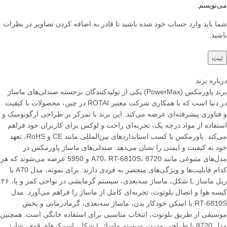
می‌نویسم.
شما باید وارد حساب خود شده باشید تا قادر به اضافه کردن تصاویر در نظرات
باشید.
درباره برند
برند پاورمکس (PowerMax) یکی از تولیدکنندگان برجسته صندلی‌های ماساژ
در دنیا است که با همکاری شرکت معتبر ROTAI در چین، محصولات با کیفیت
و فناوری پیشرفته‌ای عرضه می‌کند. این برند با تمرکز بر طراحی ارگونومیک و
استفاده از مواد درجه یک، تجربه‌ای راحت و لوکس برای کاربران خود فراهم
می‌کند. پاورمکس با کسب استانداردهای بین‌المللی مانند CE و RoHS، تعهد
خود به کیفیت و ایمنی را نشان می‌دهد. صندلی‌های ماساژ پاورمکس در
مدل‌های متنوعی مانند A70، RT-6810S، 8720 و 5950 عرضه می‌شوند که هر
کدام قابلیت‌ها و ویژگی‌های منحصر به فردی دارند. برای نمونه، مدل A70 با
ریل ماساژ L شکل، ماساژ سه‌بعدی، سیستم گرمایشی در نواحی کمر و پا، ۲۶
کیسه هوا و اتصال بلوتوث، تجربه‌ای کامل از ماساژ را فراهم می‌آورد. مدل
RT-6810S با اسکن خودکار بدن، ماساژ سه‌بعدی، گرمادرمانی و پخش
موسیقی از طریق بلوتوث، انتخاب مناسبی برای استفاده خانگی است. همچنین
مدل 8720 با طراحی مدرن، سیستم ماساژ L شکل، اسپیکرهای قوی، شارژ