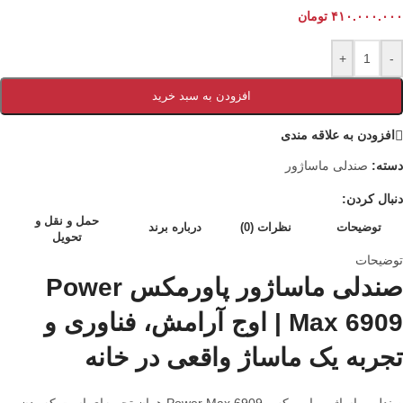
۴۱۰.۰۰۰.۰۰۰
تومان
+
-
افزودن به سبد خرید
افزودن به علاقه مندی
دسته:
صندلی ماساژور
دنبال کردن:
حمل و نقل و
توضیحات
نظرات (0)
درباره برند
تحویل
توضیحات
صندلی ماساژور پاورمکس Power
Max 6909 | اوج آرامش، فناوری و
تجربه یک ماساژ واقعی در خانه
صندلی ماساژور پاورمکس Power Max 6909 همان تجربه‌ای است که بدن