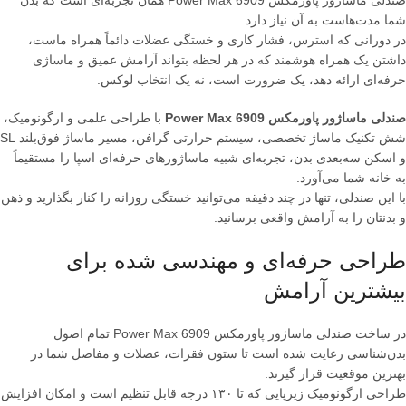
شما مدت‌هاست به آن نیاز دارد.
در دورانی که استرس، فشار کاری و خستگی عضلات دائماً همراه ماست،
داشتن یک همراه هوشمند که در هر لحظه بتواند آرامش عمیق و ماساژی
حرفه‌ای ارائه دهد، یک ضرورت است، نه یک انتخاب لوکس.
صندلی ماساژور پاورمکس Power Max 6909
با طراحی علمی و ارگونومیک،
شش تکنیک ماساژ تخصصی، سیستم حرارتی گرافن، مسیر ماساژ فوق‌بلند SL
و اسکن سه‌بعدی بدن، تجربه‌ای شبیه ماساژورهای حرفه‌ای اسپا را مستقیماً
به خانه شما می‌آورد.
با این صندلی، تنها در چند دقیقه می‌توانید خستگی روزانه را کنار بگذارید و ذهن
و بدنتان را به آرامش واقعی برسانید.
طراحی حرفه‌ای و مهندسی شده برای
بیشترین آرامش
در ساخت صندلی ماساژور پاورمکس Power Max 6909 تمام اصول
بدن‌شناسی رعایت شده است تا ستون فقرات، عضلات و مفاصل شما در
بهترین موقعیت قرار گیرند.
طراحی ارگونومیک زیرپایی که تا ۱۳۰ درجه قابل تنظیم است و امکان افزایش