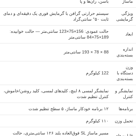
ماساژ
باسن، ران‌ها و پا
ویژگی
سیستم حرارتی گرافن با گرمایش فوری یک دقیقه‌ای و دمای
گرمایشی
ثابت ۵۰° سانتی‌گراد
حالت عمودی: 156×75×123 سانتی‌متر — حالت خوابیده:
ابعاد
189×75×84 سانتی‌متر
اندازه
88 × 78 × 193 سانتی‌متر
بسته‌بندی
وزن
دستگاه با
122 کیلوگرم
بسته‌بندی
نمایشگر و
نمایشگر لمسی ۸ اینچ، کلیدهای لمسی، کلید روشن/خاموش،
کنترل
کنترل تنظیم شدت
برنامه‌ها
۱۲ برنامه خودکار ماساژ، ۵ سطح تنظیم شدت
تحمل وزن
۱۱۰ کیلوگرم
مسیر ماساژ SL فوق‌العاده بلند ۱۲۶ سانتی‌متری، حالت
قابلیت‌های