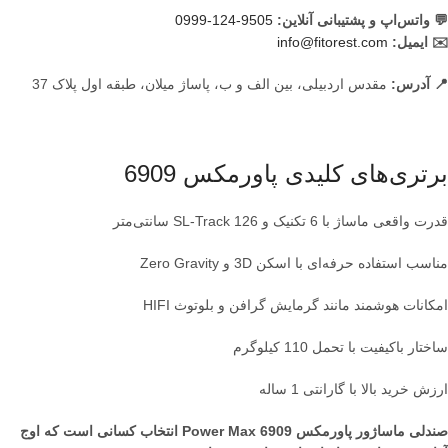
💬 واتس‌اپ و پشتیبانی آنلاین:
9505-124-0999
✉️ ایمیل:
info@fitorest.com
📍 آدرس:
مقدس اردبیلی، بین الف و ب، پاساژ میلان، طبقه اول پلاک 37
برتری‌های کلیدی پاورمکس 6909
قدرت واقعی ماساژ با 6 تکنیک و SL-Track 126 سانتی‌متر
مناسب استفاده حرفه‌ای با اسکن 3D و Zero Gravity
امکانات هوشمند مانند گرمایش گرافن و بلوتوث HIFI
ساختار باکیفیت با تحمل 110 کیلوگرم
ارزش خرید بالا با گارانتی 1 ساله
صندلی ماساژور پاورمکس Power Max 6909 انتخاب کسانی است که اوج