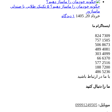
چگونه خودمان را ماساژ دهیم؟ ۵ تکنیک طلایی با صندلی
ماساژور
خرداد 20, 1405
۱ دیدگاه
اینستاگرام ما
824
7309
757
1505
506
8673
489
4081
303
4099
66
6370
577
2516
188
7200
486
5236
با ما در ارتباط باشید
ما را دنبال کنید
موبایل
:
09991249505