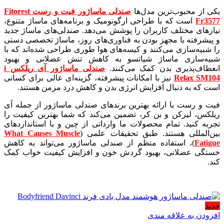
یکی از محبوب‌ترین مدل‌ها
صندلی ماساژور فیت و رست Fitorest
Fr3577
است که با طراحی ارگونومیک و برنامه‌های ماساژ متنوع،
نیازهای مختلف کاربران را پوشش می‌دهد. صندلی‌های ماساژ جدید
و پیشرفته با مجهز بودن به فناوری‌های روز، ماساژ تخصصی دستی
را شبیه‌سازی می‌کنند و کیسه‌های هوا طوری طراحی شده‌اند که با
شبیه‌سازی ماساژ شیاتسو به کاهش تنش عضلانی و بهبود
انعطاف‌پذیری بدن کمک می‌کنند.
صندلی ماساژور آی ریلکس i
Relax SM104
نیز با امکانات پیشرفته، گزینه‌ای عالی برای کسانی
است که به دنبال افزایش انرژی بدن و کاهش درد مزمن هستند.
فیت و رست با ارائه بهترین برندهای صندلی ماساژور از جمله آی
ریلکس، لیرکن و بن کر، تضمین می‌کند که شما بهترین کیفیت را
تجربه کنید. تمام محصولات ما وارداتی از چین و با استانداردهای
بین‌المللی هستند. طبق تحقیقات علمی (
What Causes Muscle
Fatigue
)، استفاده منظم از صندلی ماساژور می‌تواند به کاهش
خستگی عضلانی، بهبود گردش خون و افزایش کیفیت خواب کمک
کند.
جدید
افزودن به علاقه مندی