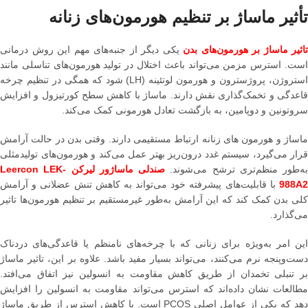
تأثیر ماساژ بر تنظیم هورمون‌های زنانه
تاثیر ماساژ بر هورمون‌های بدن
یکی دیگر از جنبه‌های مهم این روش درمانی
است. استرس مزمن می‌تواند باعث اختلال در تولید هورمون‌های تناسلی مانند
استروژن، پروژسترون و هورمون لوتئینه (LH) شود که همگی در تنظیم چرخه
قاعدگی و تخمک‌گذاری نقش دارند. ماساژ با کاهش سطح کورتیزول و افزایش
سروتونین و دوپامین، به بازگشت تعادل هورمونی کمک می‌کند.
ماساژ و هورمون های زنانه ارتباط مستقیمی دارند. وقتی بدن در حالت آرامش
قرار می‌گیرد، سیستم غدد درون‌ریز بهتر عمل می‌کند و هورمون‌های تولیدمثلی
به‌طور منظم‌تری ترشح می‌شوند.
صندلی ماساژور لیرکن Leercon LEK-
988A2
با قابلیت‌های پیشرفته خود می‌تواند به کاهش تنش عضلانی و آرامش
کلی بدن کمک کند که این آرامش به‌طور غیرمستقیم بر تنظیم هورمون‌ها تاثیر
می‌گذارد.
این امر به‌ویژه برای زنانی که با چرخه‌های نامنظم یا قاعدگی‌های دردناک
دست‌وپنجه نرم می‌کنند، می‌تواند بسیار مفید باشد. علاوه بر این، تاثیر ماساژ
بر تنبلی تخمدان از طریق کاهش مقاومت به انسولین نیز اتفاق می‌افتد.
مطالعات نشان داده‌اند که استرس می‌تواند مقاومت به انسولین را افزایش
دهد که یکی از عوامل اصلی PCOS است. با کاهش استرس از طریق ماساژ