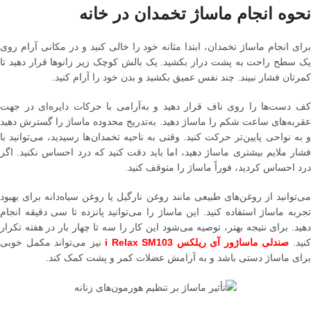
نحوه انجام ماساژ تخمدان در خانه
برای انجام ماساژ تخمدان، ابتدا مثانه خود را خالی کنید و در مکانی آرام روی
یک سطح راحت به پشت دراز بکشید. یک بالش کوچک زیر زانوها قرار دهید تا
کمرتان فشار نبیند. چند نفس عمیق بکشید و بدن خود را آرام کنید.
کف دست‌ها را روی ناف قرار دهید و به‌آرامی با حرکات دایره‌ای در جهت
عقربه‌های ساعت شکم را ماساژ دهید. به‌تدریج محدوده ماساژ را گسترش دهید
و به نواحی پایین‌تر حرکت کنید. وقتی به ناحیه تخمدان‌ها رسیدید، می‌توانید با
فشار ملایم بیشتری ماساژ دهید، اما باید دقت کنید که درد احساس نکنید. اگر
درد احساس کردید، فوراً ماساژ را متوقف کنید.
می‌توانید از روغن‌های طبیعی مانند روغن نارگیل یا روغن سیاه‌دانه برای بهبود
تجربه ماساژ استفاده کنید. این ماساژ را می‌توانید پانزده تا سی دقیقه انجام
دهید. برای نتیجه بهتر، توصیه می‌شود این کار را سه تا چهار بار در هفته تکرار
نید.
صندلی ماساژور آی ریلکس i Relax SM103
نیز می‌تواند مکمل خوبی
برای ماساژ دستی باشد و به آرامش عضلات کمر و پشت کمک کند.