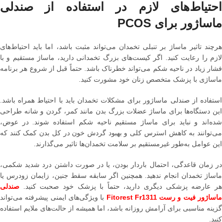
احتیاط‌های لازم در استفاده از صندلی
ماساژور برای PCOS
هرچند تاثیر ماساژ بر تنبلی تخمدان می‌تواند مثبت باشد، اما باید احتیاط‌های
لازم را رعایت کنید. اگر کیست‌های بزرگ تخمدانی دارید، ماساژ مستقیم و با
فشار زیاد در ناحیه شکم می‌تواند خطرناک باشد. حتماً قبل از شروع هر برنامه
ماساژی با پزشک متخصص زنان خود مشورت کنید.
استفاده از صندلی ماساژور برای مشکلات تخمدان باید با احتیاط همراه باشد.
این دستگاه‌ها برای ماساژ عضلات بزرگ بدن مانند کمر، گردن و شانه طراحی
شده‌اند و نباید برای ماساژ مستقیم ناحیه شکم استفاده شوند. در عوض،
می‌توانند به کاهش استرس کلی و بهبود گردش خون در کل بدن کمک کنند که
این عوامل به‌طور غیرمستقیم بر سلامت تخمدان‌ها تاثیر می‌گذارند.
در زمان قاعدگی، احتمال باردار بودن، یا در صورت داشتن درد شدید شکمی،
ماساژ تخمدان انجام ندهید. همچنین اگر سابقه سقط جنین، زایمان زودرس یا
هر عارضه پزشکی دیگری دارید، حتماً با پزشک خود صحبت کنید.
صندلی
اساژور فیت و رست Fitorest Fr1311
با ویژگی‌های ایمنی پیشرفته می‌تواند
گزینه مناسبی برای آرامش روزانه باشد، اما همیشه از حالت‌های ملایم استفاده
کنید.