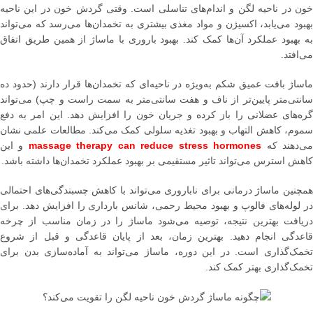
خون در ناحیه لگن و اندام‌های تناسلی است. وقتی گردش خون در این ناحیه
بهبود می‌یابد، اکسیژن و مواد مغذی بیشتری به تخمدان‌ها می‌رسد که می‌تواند
به بهبود عملکرد آن‌ها کمک کند. بهبود باروری با ماساژ از همین طریق اتفاق
می‌افتد.
ماساژ بافت عمیق شکم به‌ویژه در ناحیه‌ای که تخمدان‌ها قرار دارند (حدود ده
سانتی‌متر پایین‌تر از ناف و هفت سانتی‌متر به سمت راست و چپ) می‌تواند
گره‌های عضلانی را باز کرده و جریان خون را افزایش دهد. این امر به دفع
سموم، کاهش التهاب و بهبود تغذیه سلولی کمک می‌کند. مطالعات علمی نشان
ی‌دهند که
massage therapy can reduce stress hormones
و این
کاهش استرس می‌تواند تاثیر مستقیمی بر بهبود عملکرد تخمدان‌ها داشته باشد.
همچنین ماساژ درمانی برای ناباروری می‌تواند با کاهش چسبندگی‌های احتمالی
در لوله‌های فالوپ و بهبود محیط رحمی، شانس بارداری را افزایش دهد. برای
دریافت بهترین نتیجه، توصیه می‌شود ماساژ را در زمان مناسب از چرخه
قاعدگی انجام دهید. بهترین زمان، بعد از پایان قاعدگی و قبل از شروع
تخمک‌گذاری است. در این دوره، ماساژ می‌تواند به آماده‌سازی بدن برای
تخمک‌گذاری بهتر کمک کند.